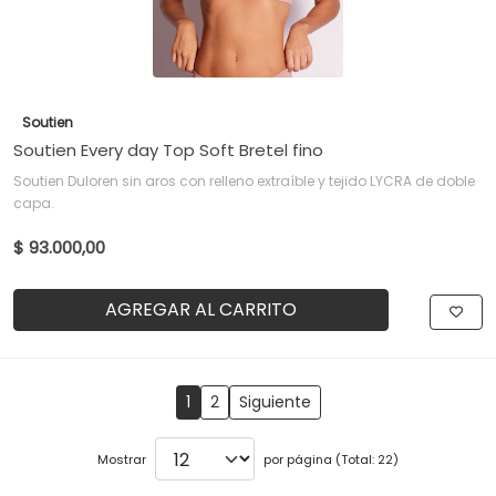
Soutien
Soutien Every day Top Soft Bretel fino
Soutien Duloren sin aros con relleno extraíble y tejido LYCRA de doble
capa.
$ 93.000,00
AGREGAR AL CARRITO
1
2
Siguiente
Mostrar
por página (Total: 22)