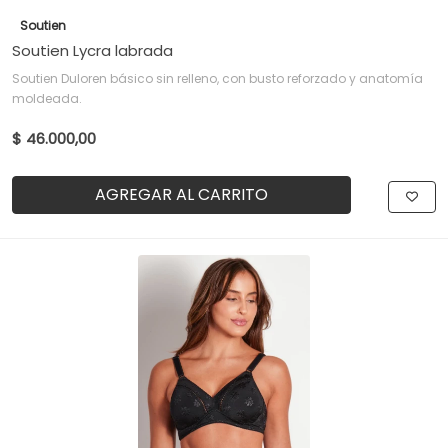
Soutien
Soutien Lycra labrada
Soutien Duloren básico sin relleno, con busto reforzado y anatomía
moldeada.
$ 46.000,00
AGREGAR AL CARRITO