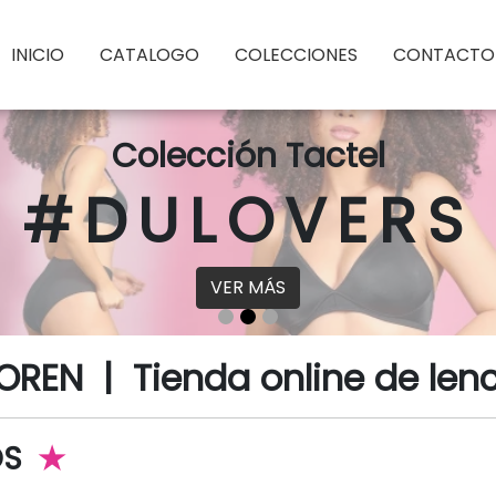
INICIO
CATALOGO
COLECCIONES
CONTACTO
Colección Tactel
#DULOVERS
VER MÁS
LOREN
|
Tienda online de len
OS
★