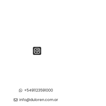
+5491123591000
info@duloren.com.ar