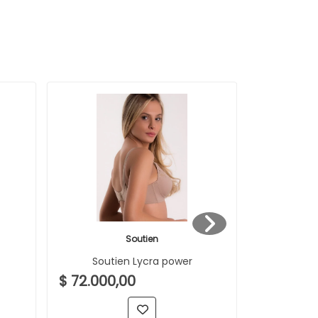
Soutien
Soutien Lycra power
Soutien 
$ 72.000,00
$ 71.000