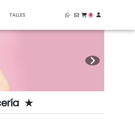
TALLES
0
cería ★